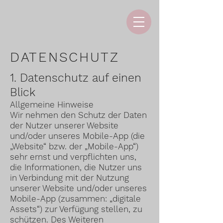
DATENSCHUTZ
1. Datenschutz auf einen
Blick
Allgemeine Hinweise
Wir nehmen den Schutz der Daten
der Nutzer unserer Website
und/oder unseres Mobile-App (die
„Website“ bzw. der „Mobile-App“)
sehr ernst und verpflichten uns,
die Informationen, die Nutzer uns
in Verbindung mit der Nutzung
unserer Website und/oder unseres
Mobile-App (zusammen: „digitale
Assets“) zur Verfügung stellen, zu
schützen. Des Weiteren