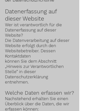
der Datenschutzrichtlinie
Datenerfassung auf
dieser Website
Wer ist verantwortlich für die
Datenerfassung auf dieser
Website?
Die Datenverarbeitung auf dieser
Website erfolgt durch den
Websitebetreiber. Dessen
Kontaktdaten
können Sie dem Abschnitt
„Hinweis zur Verantwortlichen
Stelle“ in dieser
Datenschutzerklärung
entnehmen.
Welche Daten erfassen wir?
Nachstehend erhalten Sie einen
Überblick über die Daten, die wir
erfassen können: